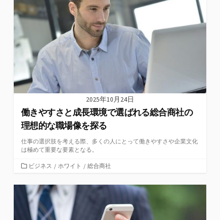
2025年10月24日
働きやすさと成長環境で選ばれる総合商社の
理想的な職場像を探る
仕事の選択肢を考える際、多くの人にとって働きやすさや企業文化
は極めて重要な要素となる。
カ
ビジネス
/
ホワイト
/
総合商社
テ
ゴ
リ
ー