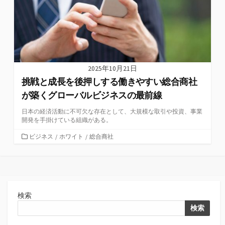
2025年10月21日
挑戦と成長を後押しする働きやすい総合商社
が築くグローバルビジネスの最前線
日本の経済活動に不可欠な存在として、大規模な取引や投資、事業
開発を手掛けている組織がある。
カ
ビジネス
/
ホワイト
/
総合商社
テ
ゴ
リ
ー
検索
検索