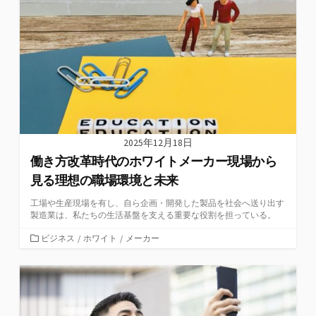
2025年12月18日
働き方改革時代のホワイトメーカー現場から
見る理想の職場環境と未来
工場や生産現場を有し、自ら企画・開発した製品を社会へ送り出す
製造業は、私たちの生活基盤を支える重要な役割を担っている。
カ
ビジネス
/
ホワイト
/
メーカー
テ
ゴ
リ
ー