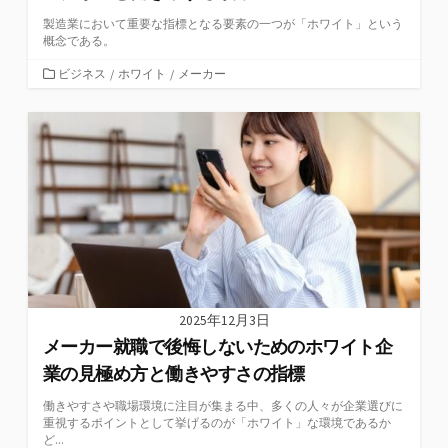
製造業において重要な指標となる要素の一つが「ホワイト」という
概念である。
カ
ビジネス
/
ホワイト
/
メーカー
テ
ゴ
リ
ー
2025年12月3日
メーカー就職で後悔しないためのホワイト企
業の見極め方と働きやすさの指標
働きやすさや職場環境に注目が集まる中、多くの人々が企業選びに
重視するポイントとして挙げるのが「ホワイト」な環境であるか
ど...