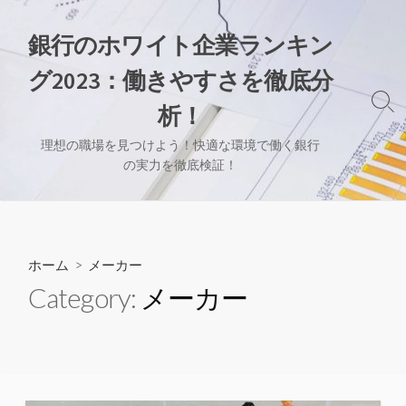
コ
ン
銀行のホワイト企業ランキン
テ
グ2023：働きやすさを徹底分
ン
ツ
検
析！
へ
索
切
ス
理想の職場を見つけよう！快適な環境で働く銀行
り
の実力を徹底検証！
キ
替
ッ
え
プ
ホーム
> メーカー
Category:
メーカー