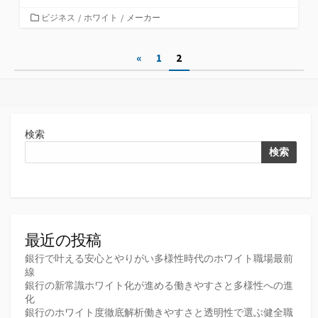
カ
ビジネス
/
ホワイト
/
メーカー
テ
ゴ
投
«
1
2
リ
ー
稿
の
ペ
検索
ー
検索
ジ
送
り
最近の投稿
銀行で叶える安心とやりがい多様性時代のホワイト職場最前
線
銀行の新常識ホワイト化が進める働きやすさと多様性への進
化
銀行のホワイト度徹底解析働きやすさと透明性で選ぶ健全職