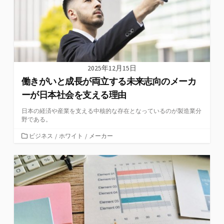
2025年12月15日
働きがいと成長が両立する未来志向のメーカ
ーが日本社会を支える理由
日本の経済や産業を支える中核的な存在となっているのが製造業分
野である。
カ
ビジネス
/
ホワイト
/
メーカー
テ
ゴ
リ
ー