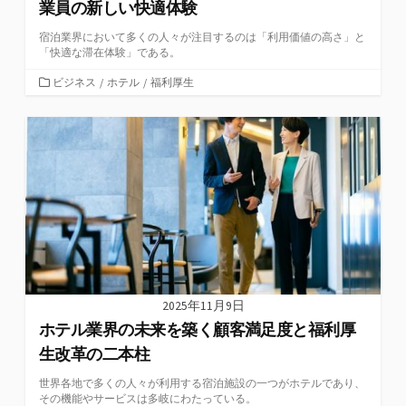
業員の新しい快適体験
宿泊業界において多くの人々が注目するのは「利用価値の高さ」と
「快適な滞在体験」である。
カ
ビジネス
/
ホテル
/
福利厚生
テ
ゴ
リ
ー
2025年11月9日
ホテル業界の未来を築く顧客満足度と福利厚
生改革の二本柱
世界各地で多くの人々が利用する宿泊施設の一つがホテルであり、
その機能やサービスは多岐にわたっている。