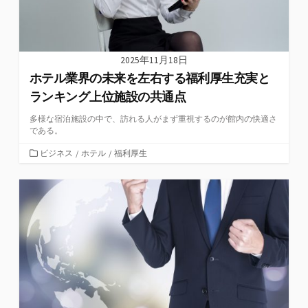
2025年11月18日
ホテル業界の未来を左右する福利厚生充実と
ランキング上位施設の共通点
多様な宿泊施設の中で、訪れる人がまず重視するのが館内の快適さ
である。
カ
ビジネス
/
ホテル
/
福利厚生
テ
ゴ
リ
ー