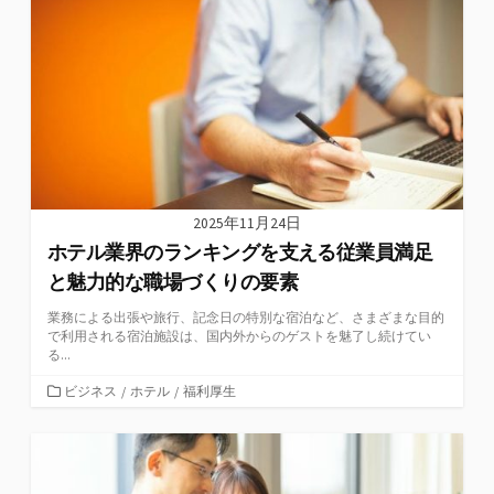
2025年11月24日
ホテル業界のランキングを支える従業員満足
と魅力的な職場づくりの要素
業務による出張や旅行、記念日の特別な宿泊など、さまざまな目的
で利用される宿泊施設は、国内外からのゲストを魅了し続けてい
る...
カ
ビジネス
/
ホテル
/
福利厚生
テ
ゴ
リ
ー