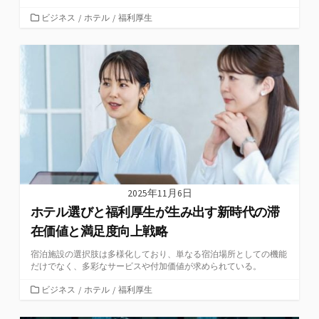
カ
ビジネス
/
ホテル
/
福利厚生
テ
ゴ
リ
ー
2025年11月6日
ホテル選びと福利厚生が生み出す新時代の滞
在価値と満足度向上戦略
宿泊施設の選択肢は多様化しており、単なる宿泊場所としての機能
だけでなく、多彩なサービスや付加価値が求められている。
カ
ビジネス
/
ホテル
/
福利厚生
テ
ゴ