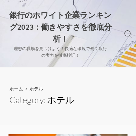
コ
ン
銀行のホワイト企業ランキン
テ
グ2023：働きやすさを徹底分
ン
ツ
検
析！
へ
索
切
ス
理想の職場を見つけよう！快適な環境で働く銀行
り
の実力を徹底検証！
キ
替
ッ
え
プ
ホーム
> ホテル
Category:
ホテル