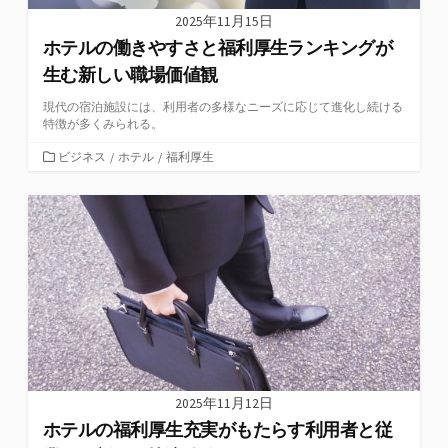
2025年11月15日
ホテルの働きやすさと福利厚生ランキングが
生む新しい職場価値観
現代の宿泊施設には、利用者の多様なニーズに応じて進化し続ける
特徴が多くみられる。
カ
ビジネス
/
ホテル
/
福利厚生
テ
ゴ
リ
ー
2025年11月12日
ホテルの福利厚生充実がもたらす利用者と従