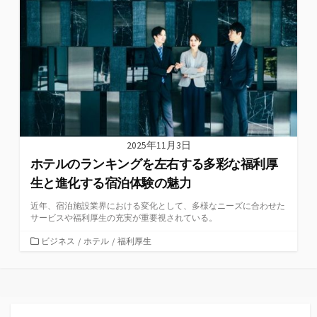
リ
ー
2025年11月3日
ホテルのランキングを左右する多彩な福利厚
生と進化する宿泊体験の魅力
近年、宿泊施設業界における変化として、多様なニーズに合わせた
サービスや福利厚生の充実が重要視されている。
カ
ビジネス
/
ホテル
/
福利厚生
テ
ゴ
リ
ー