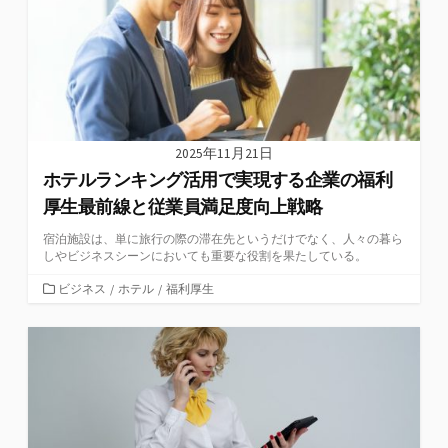
2025年11月21日
ホテルランキング活用で実現する企業の福利
厚生最前線と従業員満足度向上戦略
宿泊施設は、単に旅行の際の滞在先というだけでなく、人々の暮ら
しやビジネスシーンにおいても重要な役割を果たしている。
カ
ビジネス
/
ホテル
/
福利厚生
テ
ゴ
リ
ー