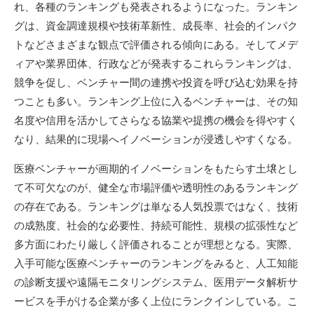
れ、各種のランキングも発表されるようになった。ランキン
グは、資金調達規模や技術革新性、成長率、社会的インパク
トなどさまざまな観点で評価される傾向にある。そしてメデ
ィアや業界団体、行政などが発表するこれらランキングは、
競争を促し、ベンチャー間の連携や投資を呼び込む効果を持
つことも多い。ランキング上位に入るベンチャーは、その知
名度や信用を活かしてさらなる協業や提携の機会を得やすく
なり、結果的に現場へイノベーションが浸透しやすくなる。
医療ベンチャーが画期的イノベーションをもたらす土壌とし
て不可欠なのが、健全な市場評価や透明性のあるランキング
の存在である。ランキングは単なる人気投票ではなく、技術
の成熟度、社会的な必要性、持続可能性、規模の拡張性など
多方面にわたり厳しく評価されることが理想となる。実際、
入手可能な医療ベンチャーのランキングをみると、人工知能
の診断支援や遠隔モニタリングシステム、医用データ解析サ
ービスを手がける企業が多く上位にランクインしている。こ