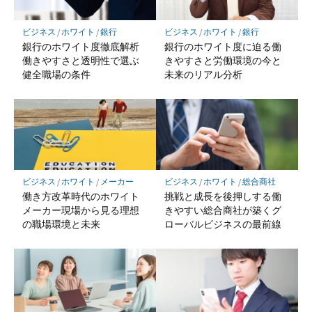
ビジネス
/
ホワイト
/
銀行
ビジネス
/
ホワイト
/
銀行
銀行のホワイト度徹底解析
銀行のホワイト度に迫る働
働きやすさと透明性で選ぶ
きやすさと労働環境の今と
健全職場の条件
未来のリアル分析
ビジネス
/
ホワイト
/
メーカー
ビジネス
/
ホワイト
/
総合商社
働き方改革時代のホワイト
挑戦と成長を後押しする働
メーカー現場から見る理想
きやすい総合商社が築くグ
の職場環境と未来
ローバルビジネスの最前線