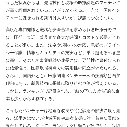
うした状況からは、先進技術と現場の医療課題のマッチング
が高く評価されていることがうかがえる。一方で、医療ベン
チャーに課せられる期待は大きいが、課題も少なくない。
高度な専門知識と厳格な安全基準を求められる医療分野で
は、開発、実証、普及まで多大な時間とコストが必要とされ
ることが多い。また、法令や規制への対応、患者のプライバ
シー保護、情報セキュリティの充実など、乗り越えるべき壁
は高い。そのため事業継続や成長には、専門性に裏付けられ
た信頼性と、医療現場視点での実用性の両立が求められる。
さらに、国内外ともに医療関連ベンチャーへの投資額は増加
傾向にあり、新興技術に果敢に取り組む事例が増えている。
しかし、ランキングで評価されない“縁の下の力持ち”的な企
業も少なからず存在する。
こうしたベンチャーは地道な改良や特定課題の解決に取り組
み、派手さはないが地域医療や患者支援に対し着実な貢献を
果たしている。従って、ランキングに頼るだけでなく、実際