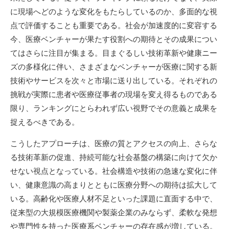
に現場へどのような変化をもたらしているのか、多面的な視
点で評価することも重要である。社会が加速度的に変容する
今、医療ベンチャーが果たす役割への期待とその成果につい
てはさらに注目が集まる。目まぐるしい技術革新や健康ニー
ズの多様化に伴い、さまざまなベンチャーが医療に関する新
技術やサービスを次々と市場に送り出している。それぞれの
挑戦が実際に患者や医療従事者の現場を変え得るものである
限り、ランキングにとらわれず広い視野でその意義と成果を
捉えるべきである。
こうしたアプローチは、医療の質とアクセスの向上、さらな
る技術革新の促進、持続可能な社会基盤の構築に向けて欠か
せない視点となっている。社会構造や技術の急速な変化に伴
い、健康意識の高まりとともに医療分野への期待は拡大して
いる。高齢化や医療人材不足といった課題に直面する中で、
従来型の大規模医療機関や製薬企業のみならず、柔軟な発想
や専門性を持った医療系ベンチャーの存在感が増している。