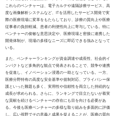
これらのベンチャーは、電子カルテや遠隔診療サービス、高
度な画像解析システムなど、ITを活用したサービス開発で実
際の医療現場に変革をもたらしており、診療の質向上や医療
従事者の負担軽減、患者の利便性向上に寄与している。特に
ベンチャーの俊敏な意思決定や、医療現場と密接に連携した
開発体制が、現場の多様なニーズに即応できる強みとなって
いる。
また、ベンチャーランキングが資金調達や成長性、社会的イ
ンパクトなど多角的な観点で発表されることで、競争や連携
を促進し、イノベーション浸透の一助となっている。一方、
医療分野特有の高度な安全基準や規制対応、プライバシー保
護といった難題も多く、実用性や信頼性を両立した持続的な
成長が求められる。さらに、ランキングで目立たないが着実
な貢献を続けるベンチャーの存在にも目を向ける必要があ
る。今後も医療ベンチャーの多様な取り組みを多面的に評価
し、広い視野でその意義と成果を捉えることが、医療の質向