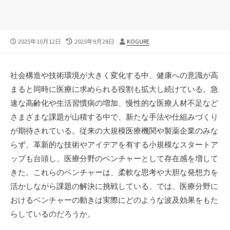
公
最
投
2025年10月12日
2025年9月28日
KOGURE
開
終
稿
日
更
者
新
社会構造や技術環境が大きく変化する中、健康への意識が高
日
まると同時に医療に求められる役割も拡大し続けている。
急
速な高齢化や生活習慣病の増加、慢性的な医療人材不足など
さまざまな課題が山積する中で、新たな手法や仕組みづくり
が期待されている。従来の大規模医療機関や製薬企業のみな
らず、革新的な技術やアイデアを有する小規模なスタートア
ップも台頭し、医療分野のベンチャーとして存在感を増して
きた。これらのベンチャーは、柔軟な思考や大胆な発想力を
活かしながら課題の解決に挑戦している。では、医療分野に
おけるベンチャーの動きは実際にどのような波及効果をもた
らしているのだろうか。