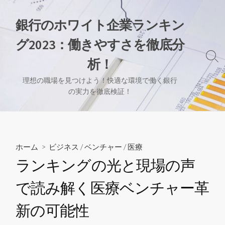
コ
ン
銀行のホワイト企業ランキン
テ
グ2023：働きやすさを徹底分
ン
ツ
検
析！
へ
索
切
ス
理想の職場を見つけよう！快適な環境で働く銀行
り
の実力を徹底検証！
キ
替
ッ
え
プ
ホーム
>
ビジネス
/
ベンチャー
/
医療
ランキングの光と現場の声
で読み解く医療ベンチャー革
新の可能性