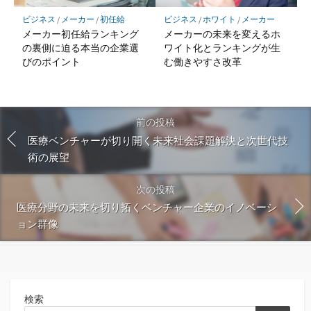
ビジネス
/
メーカー
/
初任給
ビジネス
/
ホワイト
/
メーカー
メーカー初任給ランキング
メーカーの未来を変えるホ
の裏側に迫る本当の企業選
ワイト化とランキングが生
びのポイント
む働きやすさ改革
前の投稿
医療ベンチャーが切り開く未来社会課題解決と次世代技
術の展望
次の投稿
医療分野の未来を切り拓くベンチャー企業のイノベーシ
ョン群像
検索